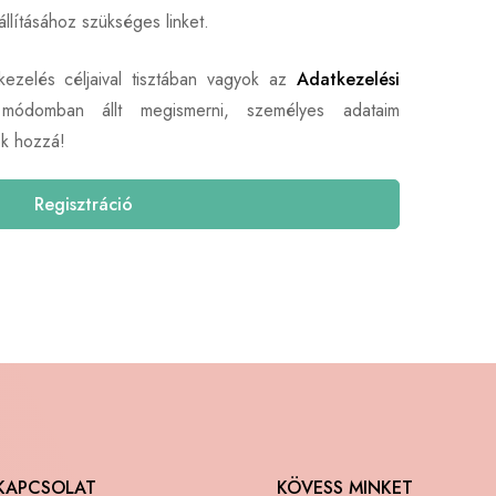
állításához szükséges linket.
kezelés céljaival tisztában vagyok az
Adatkezelési
 módomban állt megismerni, személyes adataim
ok hozzá!
Regisztráció
KAPCSOLAT
KÖVESS MINKET