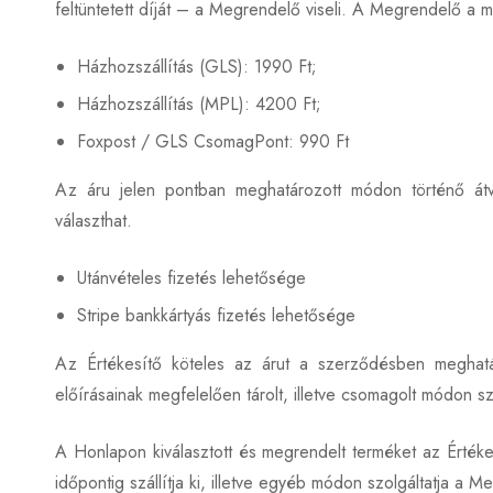
feltüntetett díját – a Megrendelő viseli. A Megrendelő a m
Házhozszállítás (GLS): 1990 Ft;
Házhozszállítás (MPL): 4200 Ft;
Foxpost / GLS CsomagPont: 990 Ft
Az áru jelen pontban meghatározott módon történő átv
választhat.
Utánvételes fizetés lehetősége
Stripe bankkártyás fizetés lehetősége
Az Értékesítő köteles az árut a szerződésben meghatá
előírásainak megfelelően tárolt, illetve csomagolt módon szo
A Honlapon kiválasztott és megrendelt terméket az Értéke
időpontig szállítja ki, illetve egyéb módon szolgáltatja a M