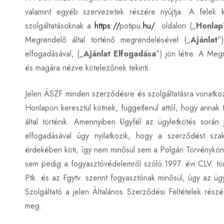
valamint egyéb szervezetek részére nyújtja. A felek 
szolgáltatásoknak a
https://
potipu
.hu/
oldalon („
Honlap
Megrendelő által történő megrendelésével („
Ajánlat
”
elfogadásával, („
Ajánlat Elfogadása
”) jön létre. A Meg
és magára nézve kötelezőnek tekinti.
Jelen ÁSZF minden szerződésre és szolgáltatásra vonatkozi
Honlapon keresztül kötnek, függetlenül attól, hogy annak 
által történik. Amennyiben Ügyfél az ügyletkötés során
elfogadásával úgy nyilatkozik, hogy a szerződést szak
érdekében köti, így nem minősül sem a Polgári Törvényköny
sem pedig a fogyasztóvédelemről szóló 1997. évi CLV. tö
Ptk. és az Fgytv. szerint fogyasztónak minősül, úgy az üg
Szolgáltató a jelen Általános Szerződési Feltételek részé
meg.