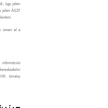
k, úgy jelen
s jelen ÁSZF
kinteni.
 ismeri el a
az
információs
kereskedelmi
III. törvény