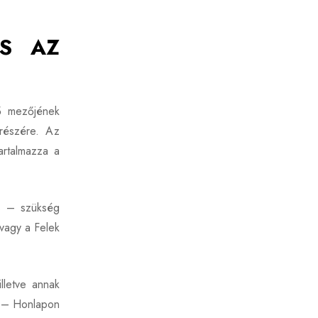
ÉS AZ
dő mezőjének
 részére. Az
tartalmazza a
és – szükség
vagy a Felek
lletve annak
s – Honlapon