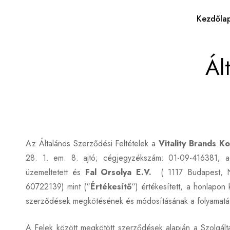
Kezdőla
Ál
Az Általános Szerződési Feltételek a
Vitality Brands K
28. 1. em. 8. ajtó; cégjegyzékszám: 01-09-416381; a
üzemeltetett és
Fal Orsolya E.V.
( 1117 Budapest, Nán
60722139) mint (“
Értékesítő
“) értékesített, a honlapon 
szerződések megkötésének és módosításának a folyamatát fo
A Felek között megkötött szerződések alapján a Szolgál