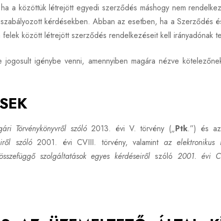
ha a közöttük létrejött egyedi szerződés máshogy nem rendelkezi
em szabályozott kérdésekben. Abban az esetben, ha a Szerződés é
felek között létrejött szerződés rendelkezéseit kell irányadónak te
le jogosult igénybe venni, amennyiben magára nézve kötelezőnek
ÉSEK
gári Törvénykönyvről szóló
2013. évi V. törvény („
Ptk
.”) és 
ről szóló
2001. évi CVIII. törvény, valamint
az elektronikus 
összefüggő szolgáltatások egyes kérdéseiről
szóló
2001. évi CV