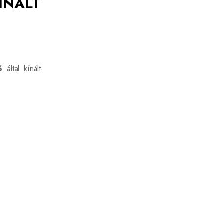
ÍNÁLT
ő
által kínált