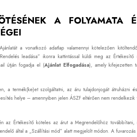
ÖTÉSÉNEK A FOLYAMATA 
ÉGEI
jánlatát a vonatkozó adatlap valamennyi kötelezően kitölten
„Rendelés leadása” ikonra kattintással küldi meg az Értékesítő
il útján fogadja el (
Ajánlat Elfogadása
), amely kifejezetten 
, a termék(ke)et szolgáltatni, az áru tulajdonjogát átruházni 
ljesítés helye – amennyiben jelen ÁSZF eltérően nem rendelkezik 
 az Értékesítő köteles az árut a Megrendelőhöz továbbítani, i
delő által a „Szállítási mód” alatt megjelölt módon. A fuvarozá