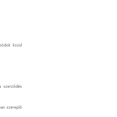
 módok közül
 a szerződés
ban szereplő