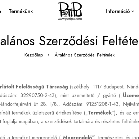
p
Termékünk
Információ
talános Szerződési Feltéte
Kezdőlap
Általános Szerződési Feltételek
orlátolt Felelősségű Társaság
(székhely: 1117 Budapest, Nándor
dószám: 32290750-2-43), mint üzemeltető / gyártó („
Üzeme
dorfejérvári út 28. I/8., Adószám: 91251208-1-43, Nyilvánt
kínált termékek üzletszerű értékesítése („
Termékek
”), és az er
glalja magában, a szerződések tartalmára és részletes feltételeir
tató a terméket megrendelő („
Megrendelő
”) természetes és jog