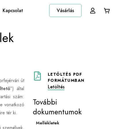
Kapcsolat
Vásárlás
lek
LETÖLTÉS PDF
fejérvári út
FORMÁTUMBAN
Letöltés
ltető
”) által
artási szám:
További
re vonatkozó
dokumentumok
e tér ki.
Mellékletek
i személyek,