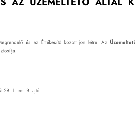
ÉS AZ ÜZEMELTETŐ ÁLTAL K
egrendelő és az Értékesítő között jön létre. Az
Üzemeltet
iztosítja:
t 28. 1. em. 8. ajtó