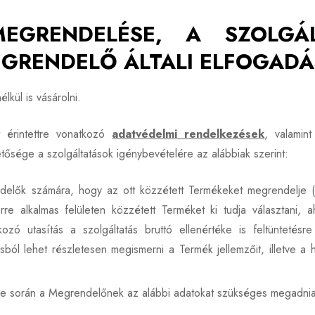
EGRENDELÉSE, A SZOLGÁ
EGRENDELŐ ÁLTALI ELFOGAD
lkül is vásárolni.
 érintettre vonatkozó
adatvédelmi rendelkezések
, valamin
ősége a szolgáltatások igénybevételére az alábbiak szerint:
elők számára, hogy az ott közzétett Termékeket megrendelje (A
e alkalmas felületen közzétett Terméket ki tudja választani, a
zó utasítás a szolgáltatás bruttó ellenértéke is feltüntetésre
ból lehet részletesen megismerni a Termék jellemzőit, illetve a 
se során a Megrendelőnek az alábbi adatokat szükséges megadnia