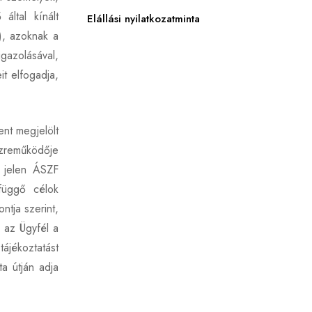
által kínált
Elállási nyilatkozatminta
), azoknak a
gazolásával,
t elfogadja,
ent megjelölt
közreműködője
, jelen ÁSZF
efüggő célok
ntja szerint,
n az Ügyfél a
tájékoztatást
ta útján adja