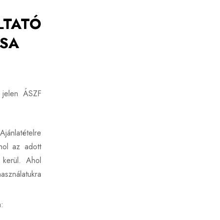
LTATÓ
ÁSA
t jelen ÁSZF
jánlatételre
hol az adott
 kerül. Ahol
használatukra
: