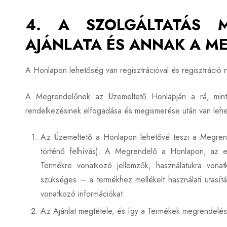
4. A SZOLGÁLTATÁS M
AJÁNLATA ÉS ANNAK A M
A Honlapon lehetőség van regisztrációval és regisztráció né
A Megrendelőnek az Üzemeltető Honlapján a rá, mint
rendelkezésinek elfogadása és megismerése után van lehet
Az Üzemeltető a Honlapon lehetővé teszi a Megrend
történő felhívás). A Megrendelő a Honlapon, az err
Termékre vonatkozó jellemzők, használatukra vonatko
szükséges – a termékhez mellékelt használati utasítás
vonatkozó információkat.
Az Ajánlat megtétele, és így a Termékek megrendelé