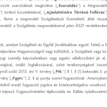
közötti szerződések megkötése („
Szerződés
”) a Megrendelő 
”) történő közzétételével, („
Ajánlattételre Történő Felhívás
”
), illetve a megrendelt Szolgáltatások Üzemeltető általi visszai
rendelő a Szolgáltatás megrendelésével jelen ÁSZF rendelkezései
k, amelyet Szolgáltató és Ügyfél (továbbiakban együtt: Felek) a f
teljesítése Magyarországról vagy külföldről, a Szolgáltató vagy 
 jogi személy képviseletében vagy egyéni vállalkozóként jár el
májával, önálló foglalkozásával, üzleti tevékenységével össz
vről szóló 2013. évi V. törvény („
Ptk
.”) 8:1. § (1) bekezdés 3. po
rvény („
Fgytv.
”) 2. § a) pontja szerint fogyasztónak. Amennyibe
yletből eredő fogyasztói jogokra és kötelezettségekre vonatkozó 
t képező Fogyasztóvédelmi tájékoztatás és Elállási nyilatkozatmin