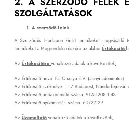
2. A SZERZŐDŐ FELEK 
SZOLGÁLTATÁSOK
A szerződő felek
A Szerződés Honlapon kínált termékeket megvásárló M
termékeket a Megrendelő részére az alábbi
Értékesítő
b
Az
Értékesítőre
vonatkozó adatok a következőek
:
Az Értékesítő neve: Fal Orsolya E.V. (alanyi adómentes)
Az Értékesítő székhelye: 1117 Budapest, Nándorfejérvári ú
Az Értékesítő adóazonosító száma: 91251208-1-43
Az Értékesítő nyilvántartási száma: 60722139
Az
Üzemeltető
vonatkozó adatok a következőek
: