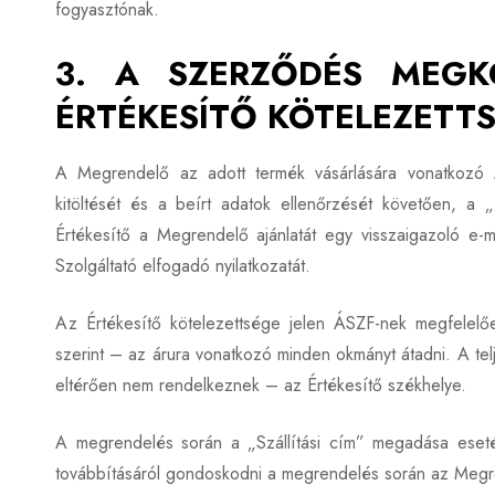
fogyasztónak.
3. A SZERZŐDÉS MEGK
ÉRTÉKESÍTŐ KÖTELEZETTS
A Megrendelő az adott termék vásárlására vonatkozó A
kitöltését és a beírt adatok ellenőrzését követően, a 
Értékesítő a Megrendelő ajánlatát egy visszaigazoló e-ma
Szolgáltató elfogadó nyilatkozatát.
Az Értékesítő kötelezettsége jelen ÁSZF-nek megfelelően
szerint – az árura vonatkozó minden okmányt átadni. A te
eltérően nem rendelkeznek – az Értékesítő székhelye.
A megrendelés során a „Szállítási cím” megadása esetén
továbbításáról gondoskodni a megrendelés során az Megren