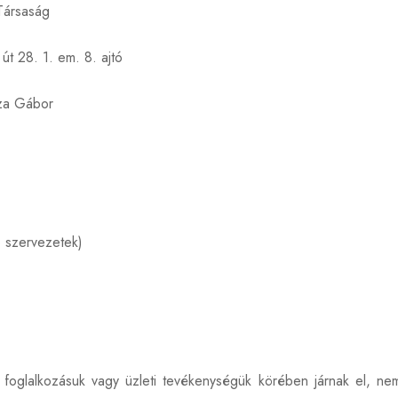
 Társaság
t 28. 1. em. 8. ajtó
éza Gábor
b szervezetek)
 foglalkozásuk vagy üzleti tevékenységük körében járnak el, ne